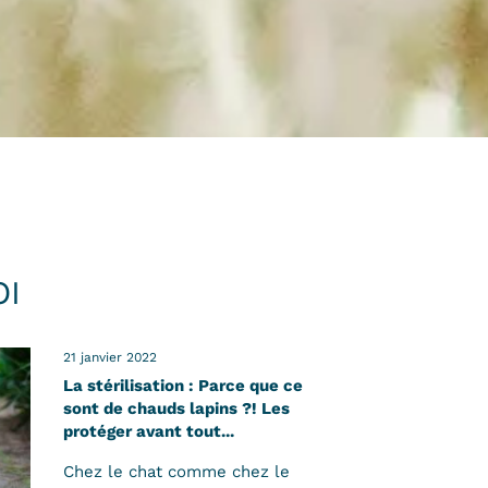
OI
18 janvier 2025
L'anesthésie gazeuse ?