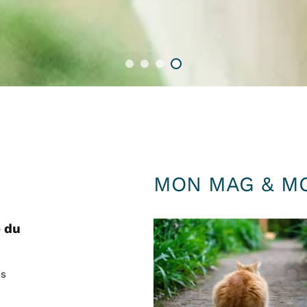
MON MAG & M
e du
janvier 2022
 stérilisation : Parce que ce
nt de chauds lapins ?! Les
otéger avant tout...
os
ez le chat comme chez le