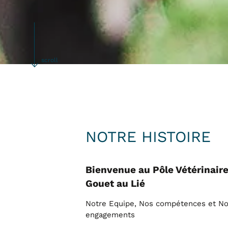
scroll
NOTRE HISTOIRE
Bienvenue au Pôle Vétérinair
21 
La
Gouet au Lié
so
pr
Notre Equipe, Nos compétences et N
 œufs d’or
engagements
Ch