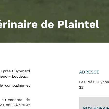
rinaire de Plaintel
 au prés Guyomard
ADRESSE
Brieuc – Loudéac.
Les Prés Guyomar
de compagnie et
22
i au vendredi de
 de 8h30 à 12h et
NOS HORAI