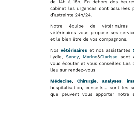
de 14h à 18h. En dehors des heures
cabinet les urgences sont assurées p
d’astreinte 24h/24.
Notre équipe de vétérinaires et
vétérinaires vous propose ses servic
et le bien être de vos compagnons.
Nos
et nos assistantes
vétérinaires
Lydie,
Sandy
,
Marine
&
Clarisse
sont d
vous écouter et vous conseiller. Les 
lieu sur rendez-vous.
,
,
,
Médecine
Chirurgie
analyses
ima
hospitalisation, conseils… sont les 
que peuvent vous apporter notre 
petits animaux de compagnie.
Nous insistons sur la qualité et l’ex
vétérinaires portés à votre animal d
son confort et de son bien-être, le fa
et d’investir dans du matériel de po