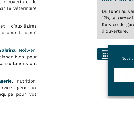
 d’ouverture du
ar le vétérinaire
Du lundi au ve
19h, le samedi
Service de gar
 d’auxiliaires
d'ouverture.
es pour la santé
,
Nolwen
,
Sabrina
Prenez RD
isponibles pour
Nous ut
consultations ont
, nutrition,
gerie
services généraux
équipe pour vos
pertise des soins
ans le respect de
it de nous former
inte nous permet