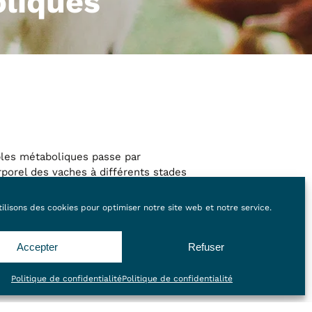
oliques
bles métaboliques passe par
orporel des vaches à différents stades
ion de
et
déficit énergétique
es
de la ration.
déséquilibres
ilisons des cookies pour optimiser notre site web et notre service.
Accepter
Refuser
Politique de confidentialité
Politique de confidentialité