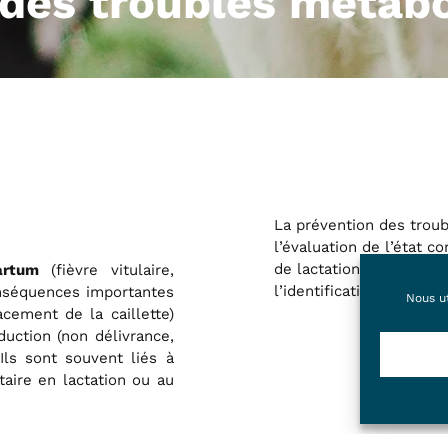
 des troubles métab
La prévention des trou
l’évaluation de l’état c
de lactation, la détect
(fièvre vitulaire,
artum
l’identification du ou d
nséquences importantes
Nous ut
acement de la caillette)
duction (non délivrance,
 Ils sont souvent liés à
taire en lactation ou au