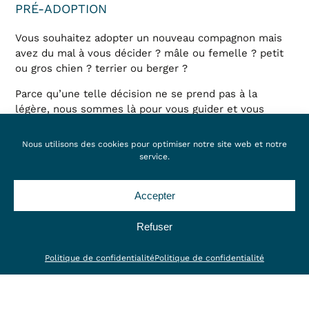
PRÉ-ADOPTION
Vous souhaitez adopter un nouveau compagnon mais
avez du mal à vous décider ? mâle ou femelle ? petit
ou gros chien ? terrier ou berger ?
Parce qu’une telle décision ne se prend pas à la
légère, nous sommes là pour vous guider et vous
aiguiller au cours d’une éventuelle visite pré-adoption
pour vous guider vers l’animal qui s’adaptera le mieux
Nous utilisons des cookies pour optimiser notre site web et notre
à votre mode de vie et avec lequel vous pourrez
service.
construire une belle relation complice
Accepter
Refuser
Politique de confidentialité
Politique de confidentialité
CONTRÔLER SON ÉTAT DE SANTÉ
Vous venez d’acquérir un nouveau compagnon ? nous