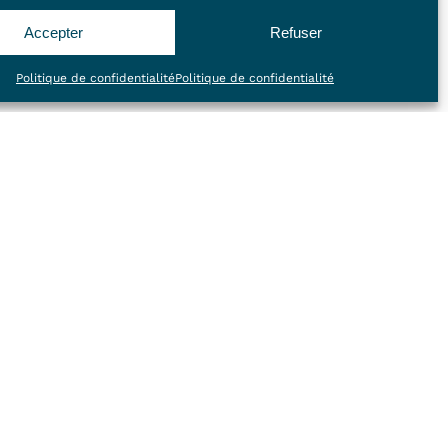
Accepter
Refuser
IVI :
Politique de confidentialité
Politique de confidentialité
tion, le vétérinaire vous proposera un
men seront communiqués un peu
e diagnostic établi pourra alors
plan de traitement. Un traitement sera
nte de ces résultats.
matologiques nécessitent un suivi de
’envoyer certains prélèvements dans
lisés
conseillons des contrôles réguliers et
’évolution favorable de l’état cutané et
 de la pathologie.
s » ne sont pas la conséquence de