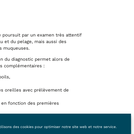
e poursuit par un examen très attentif
u et du pelage, mais aussi des
des muqueuses.
n du diagnostic permet alors de
s complémentaires :
oils,
s oreilles avec prélèvement de
. en fonction des premières
 seront examinés au microscope.
 présence de certains microbes ou
ilisons des cookies pour optimiser notre site web et notre service.
, champignons, demodex, etc.)