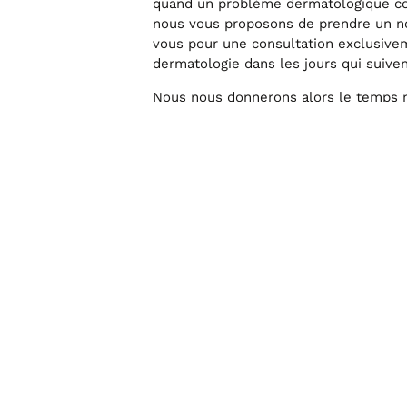
quand un problème dermatologique com
nous vous proposons de prendre un n
vous pour une consultation exclusive
dermatologie dans les jours qui suiven
Nous nous donnerons alors le temps 
explorer en profondeur les problèmes
COMMENT SE DÉROULE UNE CO
DERMATOLOGIE ?
La consultation de dermatologie dure
elle débute toujours par une discussi
vous afin de recueillir toutes vos obse
très utiles pour orienter le diagnostic
aussi bien un animal que chaque jour,
environnement habituel !
Ensuite la consultation se poursuit p
l’animal. Les problèmes dermatologiqu