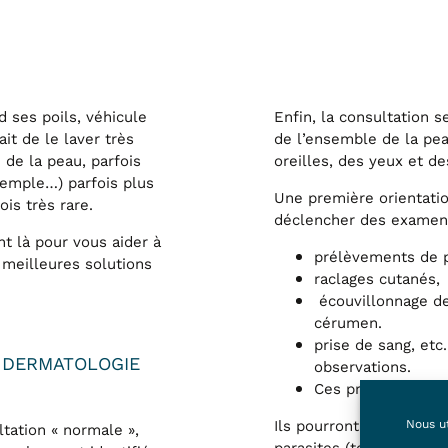
d ses poils, véhicule
Enfin, la consultation s
it de le laver très
de l’ensemble de la pea
 de la peau, parfois
oreilles, des yeux et 
xemple…) parfois plus
Une première orientatio
ois très rare.
déclencher des examen
t là pour vous aider à
prélèvements de p
s meilleures solutions
raclages cutanés,
écouvillonnage de
cérumen.
prise de sang, etc
 DERMATOLOGIE
observations.
Ces prélèvements
Ils pourront révélés la
Nous ut
ltation « normale »,
parasites (teigne, gale