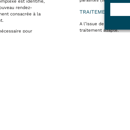
plexe est identifié,
ouveau rendez-
TRAITEMENTS ET SU
ment consacrée à la
t.
A l’issue de la consulta
traitement adapté.
nécessaire pour
 de votre animal.
Certain résultat d’exa
plus tardivement mais l
permettre d’établir un 
NSULTATION DE
mis en place dans l’atte
Certaines maladies der
longue durée ou bien d
 environ 30 minutes,
des laboratoires spécia
on prolongée avec
rvations, qui seront
Dans tous les cas nous 
. On n’observe jamais
suivis afin de vérifier l
 dans son
le
Contrôle ou la guérison
ar un examen général de
es sont parfois les
Toutes les « gratouille