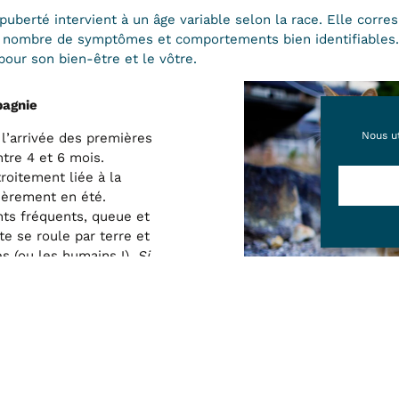
uberté intervient à un âge variable selon la race. Elle corre
n nombre de symptômes et comportements bien identifiables. 
 pour son bien-être et le vôtre.
pagnie
Nous ut
l’arrivée des premières
tre 4 et 6 mois.
troitement liée à la
lièrement en été.
ts fréquents, queue et
te se roule par terre et
s (ou les humains !).
Si
s se répètent toutes les
uels arrive
 existe de grandes
ou 16 mois pour les
pourrez constater des