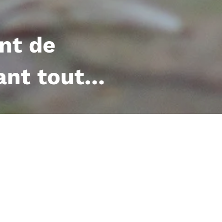
ont de
vant tout…