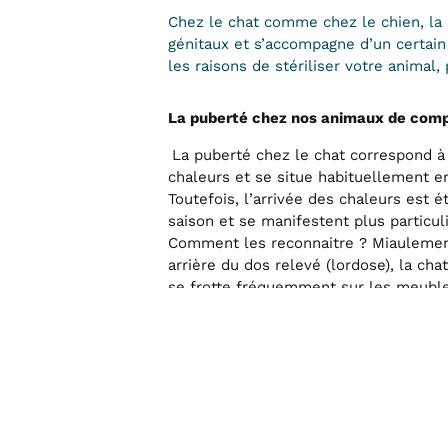
Chez le chat comme chez le chien, la p
génitaux et s’accompagne d’un certai
les raisons de stériliser votre animal,
La puberté chez nos animaux de com
La puberté chez le chat correspond à 
chaleurs et se situe habituellement en
Toutefois, l’arrivée des chaleurs est é
saison et se manifestent plus particu
Comment les reconnaitre ? Miaulemen
arrière du dos relevé (lordose), la chat
se frotte fréquemment sur les meuble
la chatte n’est pas saillie, les chaleur
trois semaines!
Chez le chien, le début des cycles sex
généralement avant 9 mois, même s’il
disparités entre les races (jusqu’à 15 
races géantes). Chez la femelle vous 