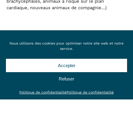
brachycéphales, animaux à risque sur le plan
cardiaque, nouveaux animaux de compagnie…)
CONSULTATION PRÉ-OPÉRATOIRE
Nous utilisons des cookies pour optimiser notre site web et notre
service.
Si votre animal n’a jamais été amené en consultation,
nous procédons à une consultation pré-opératoire afin
de faire un examen général et tout examen
Accepter
complémentaire qui nous semblera nécessaire pour
nous assurer que votre compagnon est en mesure de
Refuser
supporter l’intervention en toute sécurité.
Politique de confidentialité
Politique de confidentialité
Avant chaque intervention, l’animal est endormi. Selon
les besoins une voie veineuse et une sonde trachéale
peuvent être posées, le site chirurgical est préparé de
façon stérile (tonte, nettoyage et désinfection).
Au cours de l’intervention, la surveillance des
différents paramètres nous permet d’ajuster la