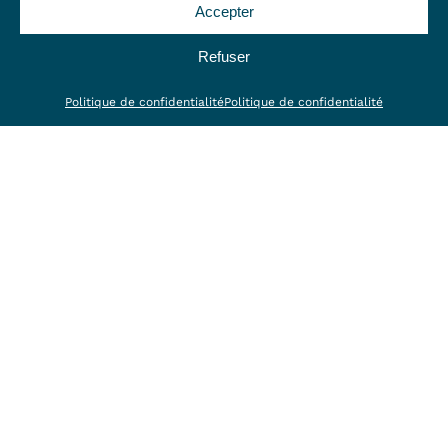
Accepter
Refuser
Politique de confidentialité
Politique de confidentialité
Médecine interne
Pathologies apicoles
Mon pôle véto
Compétences
Nos amis
Numéros d’urgences
Mon mag et moi
Contact