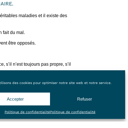
AIRE.
itables maladies et il existe des
 fait du mal.
vent être opposés.
s’il n’est toujours pas propre, s’il
ortants du trouble de votre chien ou de
ilisons des cookies pour optimiser notre site web et notre service.
 qu’il mange, quand il mange, où il
Accepter
Refuser
stractions), etc.
Politique de confidentialité
Politique de confidentialité