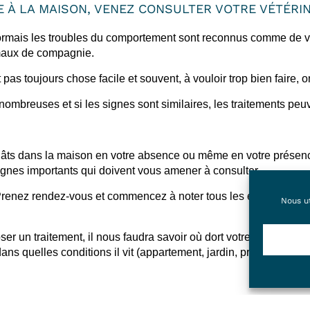
E À LA MAISON, VENEZ CONSULTER VOTRE VÉTÉRIN
rmais les troubles du comportement sont reconnus comme de vér
maux de compagnie.
pas toujours chose facile et souvent, à vouloir trop bien faire, on
mbreuses et si les signes sont similaires, les traitements peu
égâts dans la maison en votre absence ou même en votre présence, 
nes importants qui doivent vous amener à consulter.
 Prenez rendez-vous et commencez à noter tous les éléments imp
Nous ut
ser un traitement, il nous faudra savoir où dort votre animal, ce
ans quelles conditions il vit (appartement, jardin, promenades, di