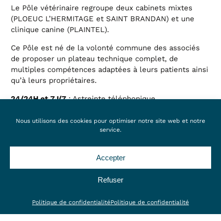
Le Pôle vétérinaire regroupe deux cabinets mixtes
(PLOEUC L’HERMITAGE et SAINT BRANDAN) et une
clinique canine (PLAINTEL).
Ce Pôle est né de la volonté commune des associés
de proposer un plateau technique complet, de
multiples compétences adaptées à leurs patients ainsi
qu’à leurs propriétaires.
: Astreinte téléphonique
24/24H et 7J/7
Dans le cadre de la continuité de soins, vous pouvez
Nous utilisons des cookies pour optimiser notre site web et notre
joindre un vétérinaire qui jugera de l’urgence de la
service.
situation et pourra vous recevoir ou vous conseiller.
s :
N° Urgence
Accepter
02 96 74 94 93 (Région QUINTIN/SAINT BRANDAN)
Refuser
02 96 42 10 31 (région PLOEUC L’HERMITAGE)
Politique de confidentialité
Politique de confidentialité