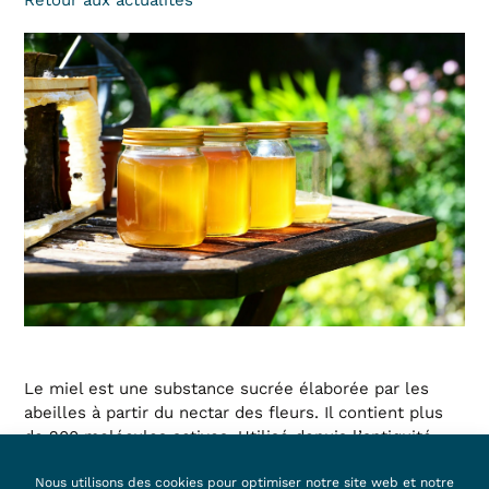
Le miel est une substance sucrée élaborée par les
abeilles à partir du nectar des fleurs. Il contient plus
de 200 molécules actives. Utilisé depuis l’antiquité,
comme aliment ou comme soin, le miel est aujourd’hui
reconnu scientifiquement pour ses vertus. Il est
Nous utilisons des cookies pour optimiser notre site web et notre