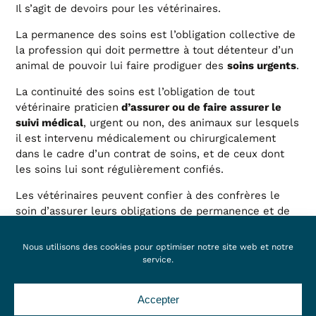
Il s’agit de devoirs pour les vétérinaires.
La permanence des soins est l’obligation collective de
la profession qui doit permettre à tout détenteur d’un
animal de pouvoir lui faire prodiguer des
.
soins urgents
La continuité des soins est l’obligation de tout
vétérinaire praticien
d’assurer ou de faire assurer le
, urgent ou non, des animaux sur lesquels
suivi médical
il est intervenu médicalement ou chirurgicalement
dans le cadre d’un contrat de soins, et de ceux dont
les soins lui sont régulièrement confiés.
Les vétérinaires peuvent confier à des confrères le
soin d’assurer leurs obligations de permanence et de
continuité des soins
dans le cadre d’une convention
déposée auprès du conseil régional de l’ordre des
Nous utilisons des cookies pour optimiser notre site web et notre
vétérinaires.
service.
Source : www.veterinaires.fr
Accepter
Qui assure la continuité de soins du Pôle Vétérinaire ?