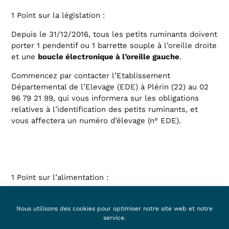
1 Point sur la législation :
Depuis le 31/12/2016, tous les petits ruminants doivent
porter 1 pendentif ou 1 barrette souple à l’oreille droite
et une
.
boucle électronique à l’oreille gauche
Commencez par contacter l’Etablissement
Départemental de l’Elevage (EDE) à Plérin (22) au 02
96 79 21 99, qui vous informera sur les obligations
relatives à l’identification des petits ruminants, et
vous affectera un numéro d’élevage (n° EDE).
1 Point sur l’alimentation :
Si vos animaux sont destiné à entretenir votre terrain :
! Vous pouvez éventuellement
l’herbe leur suffit
Nous utilisons des cookies pour optimiser notre site web et notre
compléter avec un peu de foin l’hiver, voire l’été en
service.